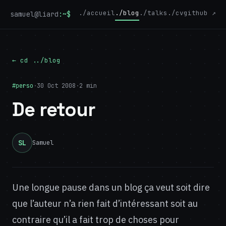
./accueil
./blog
./talks
./cv
github ↗
samuel@liard
:~$
← cd ../blog
#perso
·
30 Oct 2008
·
2 min
De retour
SL
Samuel
Une longue pause dans un blog ça veut soit dire
que l’auteur n’a rien fait d’intéressant soit au
contraire qu’il a fait trop de choses pour