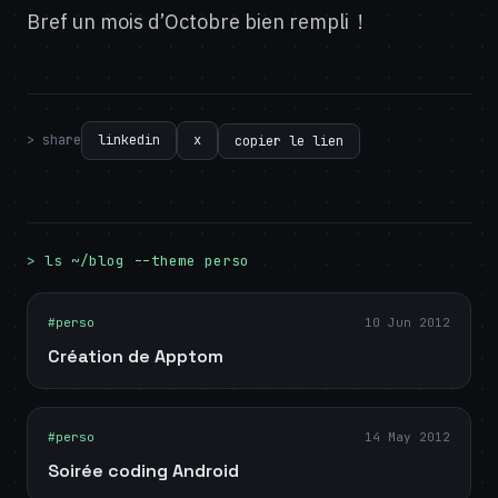
Bref un mois d’Octobre bien rempli !
> share
linkedin
x
copier le lien
> ls ~/blog --theme perso
#perso
10 Jun 2012
Création de Apptom
#perso
14 May 2012
Soirée coding Android