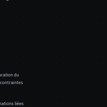
aration du
 contraintes
ations liées