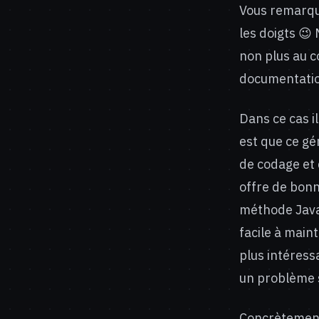
Vous remarque
les doigts 😉
non plus au c
documentatio
Dans ce cas i
est que ce g
de codage et d
offre de bonn
méthode Java 
facile à main
plus intéress
un problème 
Concrètement 