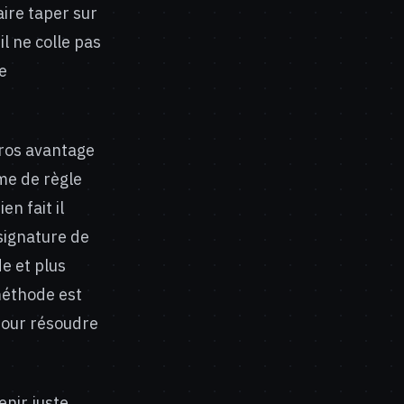
aire taper sur
l ne colle pas
e
gros avantage
me de règle
en fait il
signature de
e et plus
méthode est
pour résoudre
nir juste