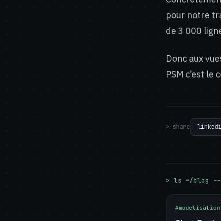
pour notre t
de 3 000 lign
Donc aux vues
PSM c’est le 
> share
linked
> ls ~/blog --
#modelisation