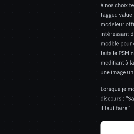
à nos choix t
tagged value
modeleur offr
intéressant d
modèle pour c
faits le PSM 
modifiant à l
une image un
Lorsque je mo
discours : “S
il faut faire”