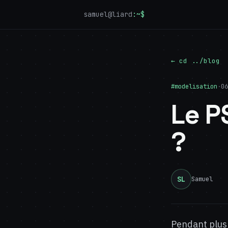
samuel@liard
:~$
← cd ../blog
#modelisation
·
06
Le P
?
SL
Samuel
Pendant plus 