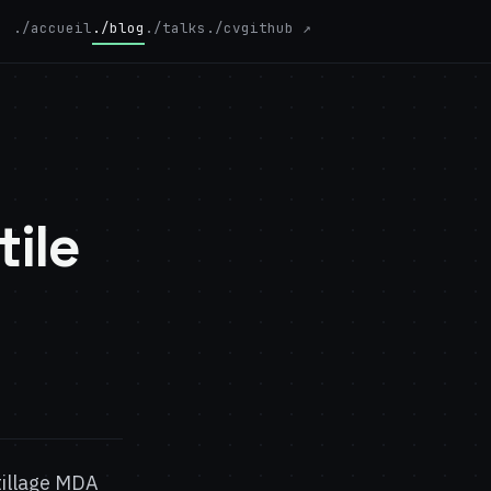
./accueil
./blog
./talks
./cv
github ↗
tile
tillage MDA