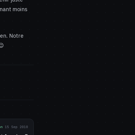
enant moins
ien. Notre
😉
on
15 Sep 2010