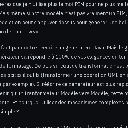
rez que je n’utilise plus le mot PIM pour ne plus me f
 Mais même si notre modèle n’est pas vraiment un PIM, i
ode et on peut s’appuyer dessus pour générer une bell
n de haut niveau.
l faut par contre réécrire un générateur Java. Mais le 
énérateur va répondre à 100% de vos exigences en ter
e formatage. De plus si l’outil de transformation est bi
es boites à outils (transformer une opération UML en 
par exemple). Si réécrire ce générateur est plus rapid
tenir qu’un tranformateur Modèle vers Modèle, cette 
ante. Et pourquoi utiliser des mécanismes complexes 
simple ?
nous avions presque 15 000 lignes de code J à mainte