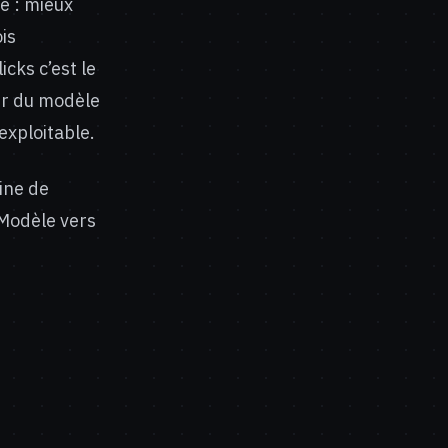
té : mieux
is
icks c’est le
r du modèle
nexploitable.
aine de
Modèle vers