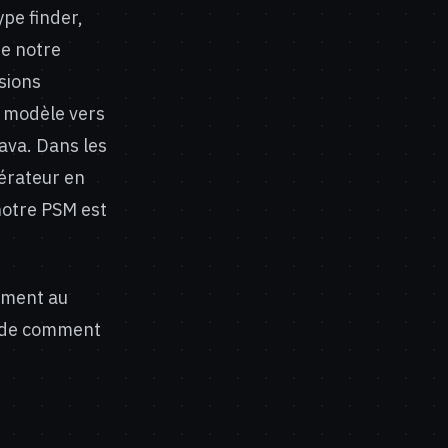
ype finder,
me notre
sions
r modèle vers
ava. Dans les
nérateur en
notre PSM est
uement au
garde comment