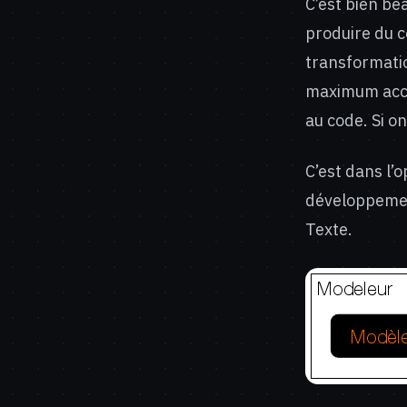
C’est bien be
produire du co
transformation
maximum acce
au code. Si on
C’est dans l’
développemen
Texte.