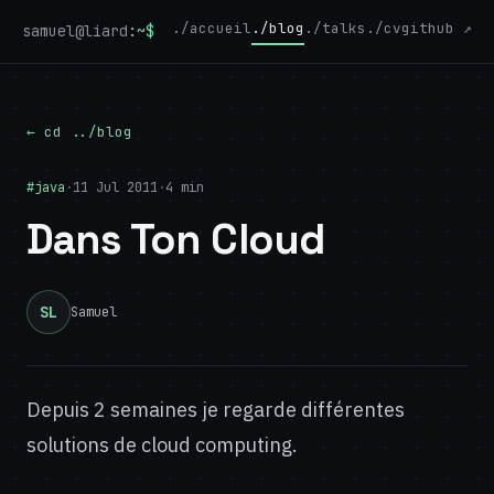
./accueil
./blog
./talks
./cv
github ↗
samuel@liard
:~$
← cd ../blog
#java
·
11 Jul 2011
·
4 min
Dans Ton Cloud
SL
Samuel
Depuis 2 semaines je regarde différentes
solutions de cloud computing.