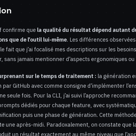
ion
f confirme que
la qualité du résultat dépend autant d
ons que de l’outil lui-même
. Les différences observées
le fait que j’ai focalisé mes descriptions sur les besoin
eur, sans jamais mentionner d’aspects ergonomiques ou
rprenant sur le temps de traitement :
la génération en
1h par GitHub avec comme consigne d’implémenter l’e
ne seule fois. Pour la CLI, j’ai suivi l’approche recomm
 prompts dédiés pour chaque feature, avec systémati
ification puis une phase de génération. Cette méthod
e une après-midi. Paradoxalement, on constate que l
oduit un résultat exactement au même niveau que l’ap