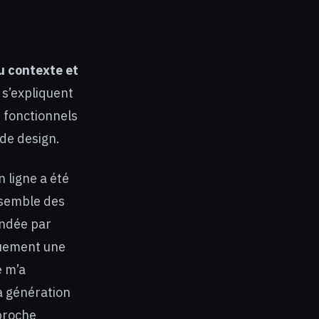
u contexte et
 s’expliquent
s fonctionnels
 de design.
 ligne a été
nsemble des
andée par
quement une
e m’a
a génération
proche