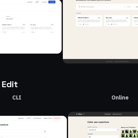
 Edit
CLI
Online