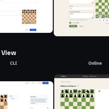
 View
CLI
Online