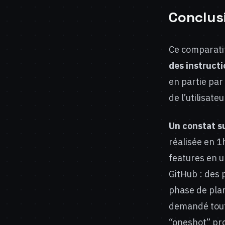
Conclus
Ce comparati
des instructi
en partie par 
de l’utilisat
Un constat su
réalisée en 
features en u
GitHub : des
phase de plan
demandé tout
“oneshot” pr