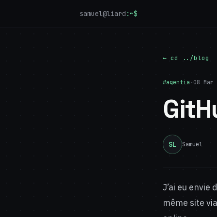
samuel@liard
:~$
← cd ../blog
#agentia
·
08 Mar 
GitH
SL
Samuel
J’ai eu envie
même site vi