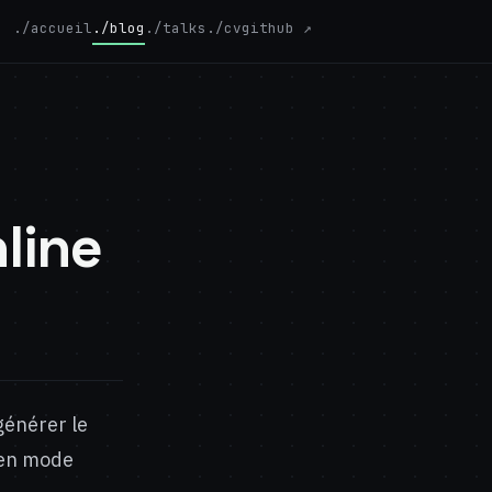
./accueil
./blog
./talks
./cv
github ↗
line
générer le
 en mode