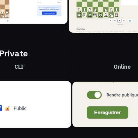
 Private
CLI
Online